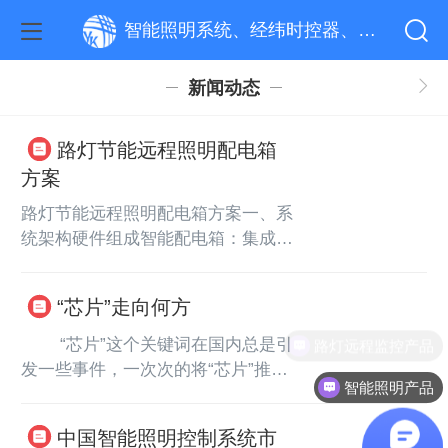
智能照明系统、经纬时控器、路灯远程监控系统、单灯制器
新闻动态
路灯节能远程照明配电箱
方案
路灯节能远程照明配电箱方案一、系
统架构硬件组成智能配电箱：集成控
制器、通信模块、电源模块、保护装
置（过载/短路/防雷）。LED路灯：
“芯片”走向何方
替换传统高压钠灯，节能
50%-70%，寿命更长。传感器：光
　　 “芯片”这个关键词在国内总是引
路灯远程监控产品
照传感器、人体红外传感器
发一些事件，一次次的将“芯片”推上
智能照明产品
（PIR）、电流/电压监测模块。通信
风口浪尖，通过这些事件让每一个国
模块：支持4G/5G、LoRa、NB-IoT
民都深刻意识到，芯片技术的重要程
中国智能照明控制系统市
等无线通信技术，实现远程数据传
度及其巨大的价值，也让我们认清了