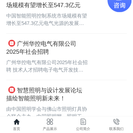
场规模有望增长至547.3亿元
输。智能电表：实时监测能耗，统计
芯片是信息时代的核心，更是国家高
用电数据。软件平台云管理平台：远
端制造能力的综合实力体现！   
中国智能照明控制系统市场规模有望
程监控...
　　　　但我们不得不承认，在芯片
增长至547.3亿元电气光源的发展已
制造和设计方面，国家确实存在很多
有一百多年的历史，大致经历了四个
短板，各种核心技术和制造设备处处
不同发展阶段，各阶段主要代表性产
广州华控电气有限公司
受制于人，这些技术虽然我们一直在
品分别是白炽灯、荧光灯、卤素灯及
不断布局发展，但是就出现的制裁问
2025年社会招聘
节能灯、LED 灯。 　　整体来看，
题就...
各个阶段代表性照明产品各有优劣
广州华控电气有限公司2025年社会招
势，但照明行业整体朝着环保节能的
聘 技术人才招聘电子电气开发技术
方向发展。 　　全球照明技术四个
员（3名）要求：负责产品的嵌入式
不同发展阶段及代表性产品资料来
软件方面开发和维护；根据产品需求
智慧照明与设计发展论坛
源：智研咨询整理　　LED 灯以及
设计嵌入式系统方案，推动项目按照
荧光灯出现以后，照明灯具与系统朝
描绘智能照明新未来！
既定的排期计划进行，保障产品如期
着自...
上线；深入理解业务背景，发现产品
由中国照明学会与佛山市照明灯具协
的不足，提出改进建议；有单片机开
会联合主办，中国照明网、照明工程
发工作经验者优先；PCB板设计，C
学报承办的“中国智慧照明与设计发
语言无不良嗜好；待遇：试用期为一
首页
产品展示
公司简介
联系我们
展论坛暨第九届佛山市半导体照明产